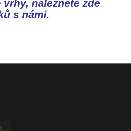
vrhy, naleznete zde
ků s námi.