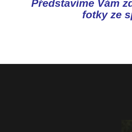
Představíme Vám zd
fotky ze 