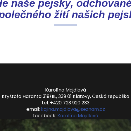
e naše pejsky, odchované 
společného žití našich pejs
Karolína Majdlová
Kryštofa Haranta 319/III., 339 01 Klatovy, Česká republika
tel. +420 723 920 233
email:
kajina.majdlova@seznam.cz
facebook:
Karolína Majdlová