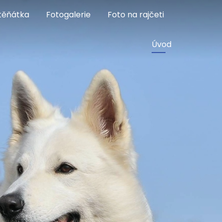
těňátka
Fotogalerie
Foto na rajčeti
Úvod