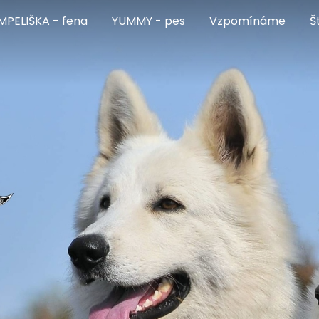
MPELIŠKA - fena
YUMMY - pes
Vzpomínáme
Š