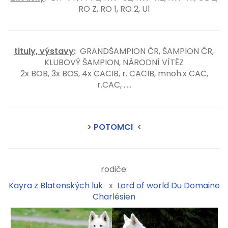
RO Z, RO 1, RO 2, U1
tituly, výstavy
:
GRANDŠAMPION ČR, ŠAMPION ČR,
KLUBOVÝ ŠAMPION, NÁRODNÍ VÍTĚZ
2x BOB, 3x BOS, 4x CACIB, r. CACIB, mnoh.x CAC,
r.CAC, .....
>
POTOMCI
<
rodiče:
Kayra z Blatenských luk
x
Lord of world Du Domaine
Charlésien