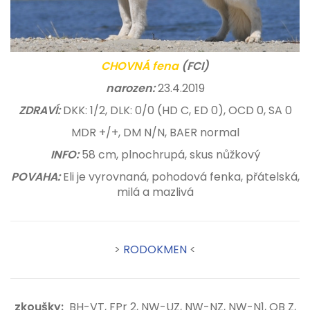
CHOVNÁ fena
(FCI)
narozen:
23.4.2019
ZDRAVÍ:
DKK: 1/2, DLK: 0/0 (HD C, ED 0), OCD 0, SA 0
MDR +/+, DM N/N, BAER normal
INFO:
58 cm, plnochrupá, skus nůžkový
POVAHA:
Eli je vyrovnaná, pohodová fenka, přátelská,
milá a mazlivá
>
RODOKMEN
<
zkoušky
:
BH-VT, FPr 2, NW-UZ, NW-NZ, NW-N1, OB Z,