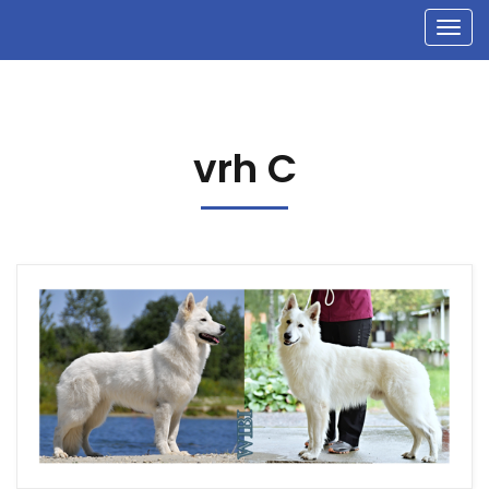
Men
vrh C