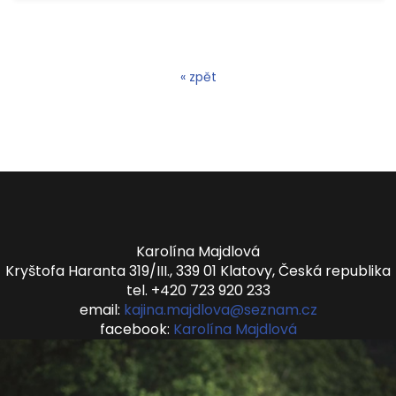
« zpět
Karolína Majdlová
Kryštofa Haranta 319/III., 339 01 Klatovy, Česká republika
tel. +420 723 920 233
email:
kajina.majdlova@seznam.cz
facebook:
Karolína Majdlová