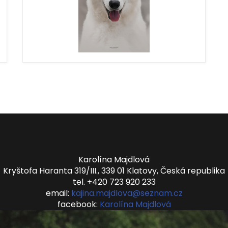
Karolína Majdlová
Kryštofa Haranta 319/III., 339 01 Klatovy, Česká republika
tel. +420 723 920 233
email:
kajina.majdlova@seznam.cz
facebook:
Karolína Majdlová