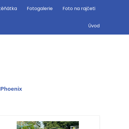
těňátka
Fotogalerie
Foto na rajčeti
Úvod
 Phoenix