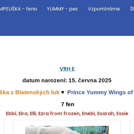
MPELIŠKA - fena
YUMMY - pes
Vzpomínáme
Š
VRH E
datum narození: 15. června 2025
ška z Blatenských luk
♥
Prince Yummy Wings of
7 fen
Ebbi, Eira, Elli, Ezra from frozen, Enebi, Esarah, Essie