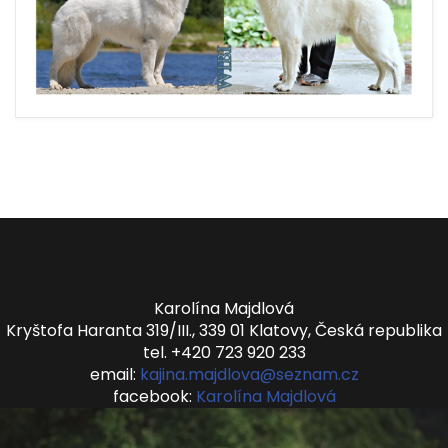
Karolína Majdlová
Kryštofa Haranta 319/III., 339 01 Klatovy, Česká republika
tel. +420 723 920 233
email:
kajina.majdlova@seznam.cz
facebook:
Karolína Majdlová