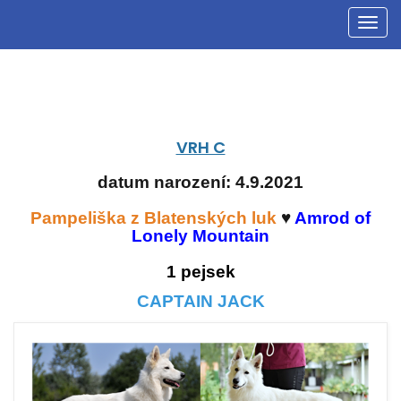
Men
VRH C
datum narození: 4.9.2021
Pampeliška z Blatenských luk
♥
Amrod of
Lonely Mountain
1 pejsek
CAPTAIN JACK