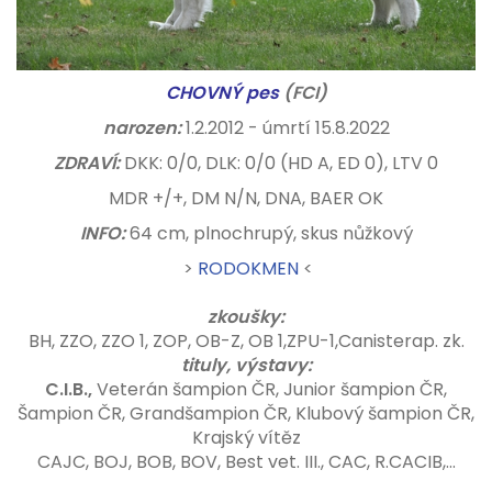
CHOVNÝ pes
(FCI)
narozen:
1.2.2012 - úmrtí 15.8.2022
ZDRAVÍ:
DKK: 0/0, DLK: 0/0 (HD A, ED 0), LTV 0
MDR +/+, DM N/N, DNA, BAER OK
INFO:
64 cm, plnochrupý, skus nůžkový
>
RODOKMEN
<
zkoušky:
BH, ZZO, ZZO 1, ZOP, OB-Z, OB 1,ZPU-1,Canisterap. zk.
tituly, výstavy:
C.I.B.,
Veterán šampion ČR, Junior šampion ČR,
Šampion ČR, Grandšampion ČR, Klubový šampion ČR,
Krajský vítěz
CAJC, BOJ, BOB, BOV, Best vet. III., CAC, R.CACIB,...